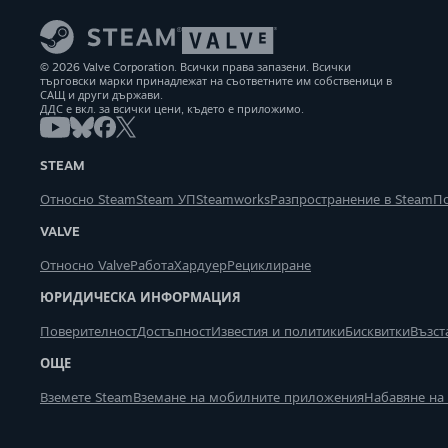
© 2026 Valve Corporation. Всички права запазени. Всички
търговски марки принадлежат на съответните им собственици в
САЩ и други държави.
ДДС е вкл. за всички цени, където е приложимо.
STEAM
Относно Steam
Steam УП
Steamworks
Разпространение в Steam
П
VALVE
Относно Valve
Работа
Хардуер
Рециклиране
ЮРИДИЧЕСКА ИНФОРМАЦИЯ
Поверителност
Достъпност
Известия и политики
Бисквитки
Възст
ОЩЕ
Вземете Steam
Вземане на мобилните приложения
Набавяне на