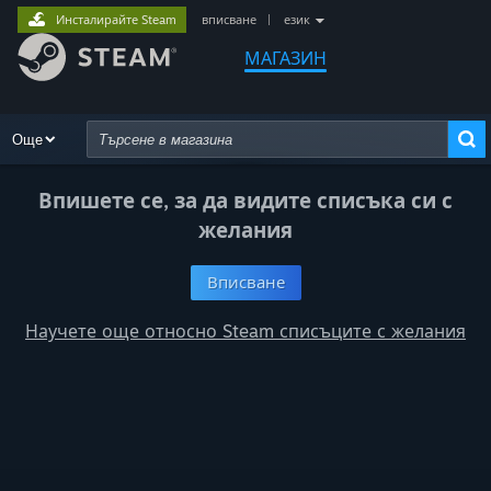
Инсталирайте Steam
вписване
|
език
МАГАЗИН
Преглед
Още
Препоръки
Категории
Хардуер
Начини за и
Разширено търсене
Впишете се, за да видите списъка си с
желания
Вписване
Научете още относно Steam списъците с желания
компютри