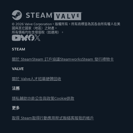
© 2026 Valve Corporation。版權所有。所有商標皆為其各自所有權人在美
國與其它國家（地區）之財產。
所有價格均包含增值稅（如適用）。
STEAM
關於 Steam
Steam 訂戶協議
Steamworks
Steam 發行
禮物卡
VALVE
關於 Valve
人才招募
硬體
回收
法務
隱私
輔助功能
公告與政策
Cookie
退款
更多
取得 Steam
取得行動應用程式
聯絡客服
我的帳戶