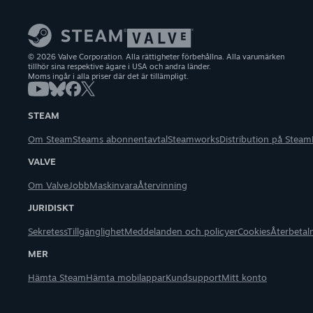
© 2026 Valve Corporation. Alla rättigheter förbehållna. Alla varumärken
tillhör sina respektive ägare i USA och andra länder.
Moms ingår i alla priser där det är tillämpligt.
STEAM
Om Steam
Steams abonnentavtal
Steamworks
Distribution på Steam
VALVE
Om Valve
Jobb
Maskinvara
Återvinning
JURIDISKT
Sekretess
Tillgänglighet
Meddelanden och policyer
Cookies
Återbetal
MER
Hämta Steam
Hämta mobilappar
Kundsupport
Mitt konto