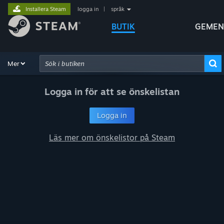
Installera Steam
logga in
|
språk
BUTIK
GEMEN
Bläddra
Mer
Rekommendationer
Kategorier
Maskinvara
Avancerad sökning
Logga in för att se önskelistan
Logga in
Läs mer om önskelistor på Steam