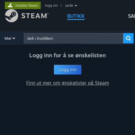
Installer Steam
logg inn
|
språk
BUTIKK
SA
Utforsk
Mer
Anbefalinger
Kategorier
Maskinvare
Måter å
Avansert søk
Logg inn for å se ønskelisten
Logg inn
Finn ut mer om ønskelister på Steam