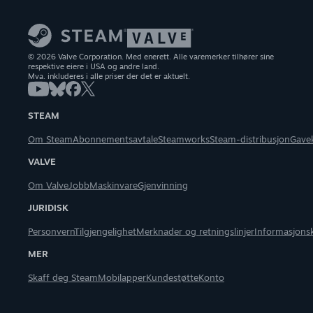
© 2026 Valve Corporation. Med enerett. Alle varemerker tilhører sine
respektive eiere i USA og andre land.
Mva. inkluderes i alle priser der det er aktuelt.
STEAM
Om Steam
Abonnementsavtale
Steamworks
Steam-distribusjon
Gave
VALVE
Om Valve
Jobb
Maskinvare
Gjenvinning
JURIDISK
Personvern
Tilgjengelighet
Merknader og retningslinjer
Informasjons
MER
Skaff deg Steam
Mobilapper
Kundestøtte
Konto