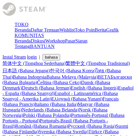
TOKO
Beranda
Daftar Temuan
Wishlist
Toko Poin
Berita
Grafik
KOMUNITAS
Beranda
Diskusi
Workshop
Pasar
Siaran
Tentang
BANTUAN
Instal Steam
login
|
bahasa
简体中文 (Tionghoa Sederhana)
繁體中文 (Tionghoa Tradisional)
日本語 (Bahasa Jepang)
한국어 (Bahasa Korea)
ไทย (Bahasa
Thai)
Bahasa Indonesia
Bahasa Melayu (Malaysia)
BETA
Български
(Bahasa Bulgaria)
Čeština (Bahasa Ceko)
Dansk (Bahasa
Denmark)
Deutsch (Bahasa Jerman)
English (Bahasa Inggris)
Español
- España (Bahasa Spanyol)
Español - Latinoamérica (Bahasa
Spanyol - Amerika Latin)
Ελληνικά (Bahasa Yunani)
Français
(Bahasa Prancis)
Italiano (Bahasa Italia)
Magyar (Bahasa
Hungaria)
Nederlands (Bahasa Belanda)
Norsk (Bahasa
Norwegia)
Polski (Bahasa Polandia)
Português-Portugal (Bahasa
Portugis - Portugal)
Português-Brasil (Bahasa Portugis -
Brasil)
Română (Bahasa Rumania)
Русский (Bahasa Rusia)
Suomi
(Bahasa Finlandia)
Svenska (Bahasa Swedia)
Türkçe (Bahasa