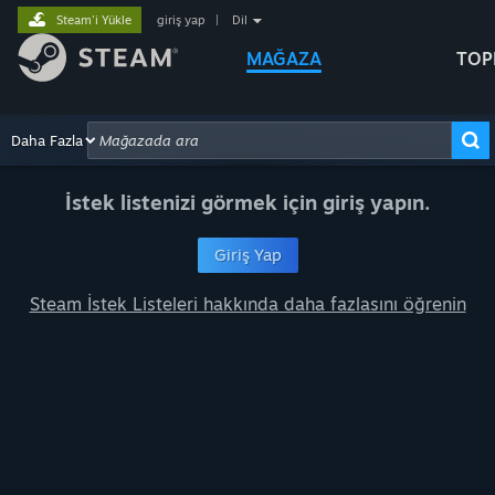
Steam'i Yükle
giriş yap
|
Dil
MAĞAZA
TOP
Göz at
Daha Fazla
Tavsiyeler
Kategoriler
Donanım
Oynamanın Yo
Gelişmiş Arama
İstek listenizi görmek için giriş yapın.
Giriş Yap
Steam İstek Listeleri hakkında daha fazlasını öğrenin
le