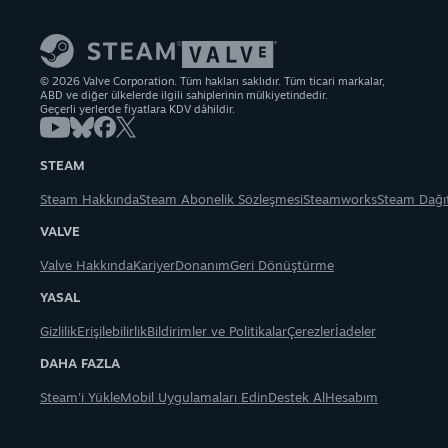
© 2026 Valve Corporation. Tüm hakları saklıdır. Tüm ticari markalar,
ABD ve diğer ülkelerde ilgili sahiplerinin mülkiyetindedir.
Geçerli yerlerde fiyatlara KDV dâhildir.
STEAM
Steam Hakkında
Steam Abonelik Sözleşmesi
Steamworks
Steam Dağı
VALVE
Valve Hakkında
Kariyer
Donanım
Geri Dönüştürme
YASAL
Gizlilik
Erişilebilirlik
Bildirimler ve Politikalar
Çerezler
İadeler
DAHA FAZLA
Steam'i Yükle
Mobil Uygulamaları Edin
Destek Al
Hesabım