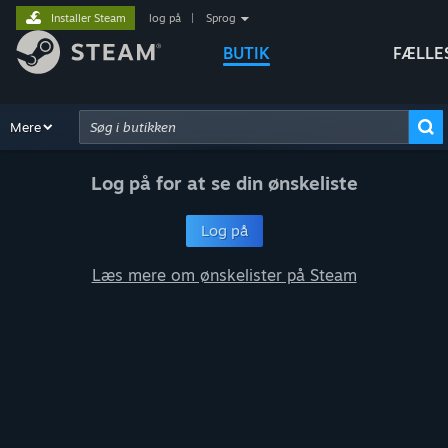
Installer Steam
log på
|
Sprog
BUTIK
FÆLLE
Gennemse
Mere
Anbefalinger
Kategorier
Hardware
Måder 
Avanceret søgning
Log på for at se din ønskeliste
Log på
Læs mere om ønskelister på Steam