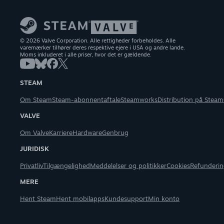
© 2026 Valve Corporation. Alle rettigheder forbeholdes. Alle
varemærker tilhører deres respektive ejere i USA og andre lande.
Moms inkluderet i alle priser, hvor det er gældende.
STEAM
Om Steam
Steam-abonnentaftale
Steamworks
Distribution på Steam
VALVE
Om Valve
Karriere
Hardware
Genbrug
JURIDISK
Privatliv
Tilgængelighed
Meddelelser og politikker
Cookies
Refunderin
MERE
Hent Steam
Hent mobilapps
Kundesupport
Min konto