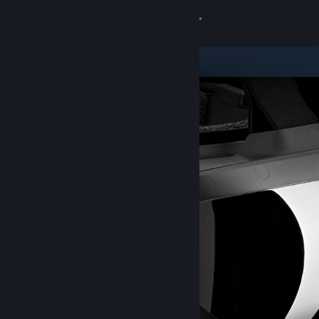
Giriş yap
Mağaza
Topluluk
Hakkında
Destek
Dili değiştir
Steam mobil uygulamasını yükle
Masaüstü internet sitesini görüntüle