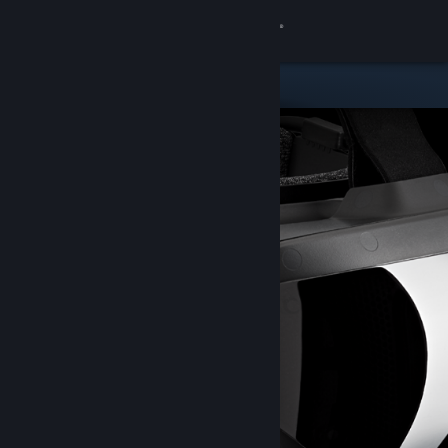
登入
商店
社群
關於
客服
變更語言
取得 Steam 行動應用程式
檢視電腦版網頁