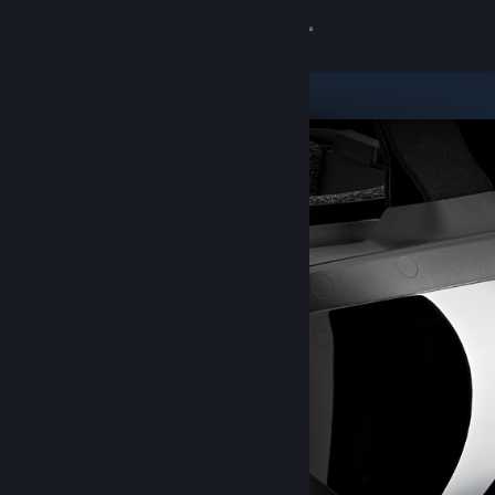
登录
商店
社区
关于
客服
更改语言
获取 Steam 手机应用
查看桌面版网站