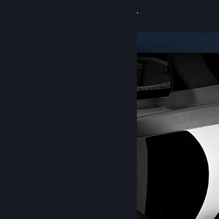
Conectează-te
Magazin
Comunitate
Despre
Asistență
Schimbă limba
Obține aplicația Steam pentru dispozitive mobile
Vezi site în versiunea pentru desktop