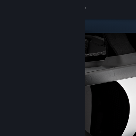
Iniciar sessão
Loja
Comunidade
Sobre
Apoio
Alterar idioma
Instala a app móvel do Steam
Ver versão para computadores