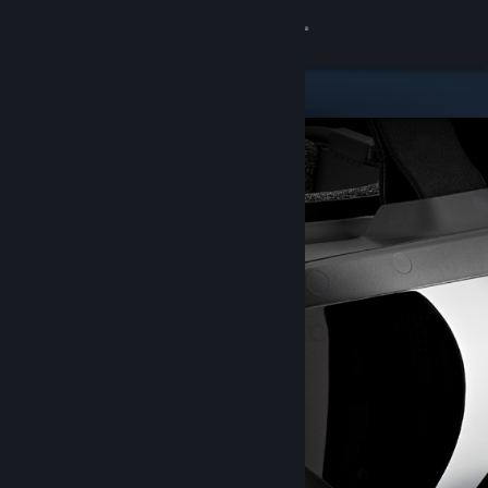
Iniciar sessão
Loja
Comunidade
Sobre
Apoio
Alterar idioma
Instala a app móvel do Steam
Ver versão para computadores