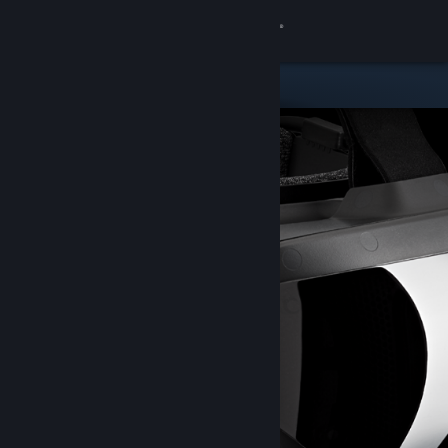
Zaloguj się
Sklep
Społeczność
Informacje
Wsparcie
Zmień język
Pobierz aplikację mobilną Steam
Wersja przeglądarkowa