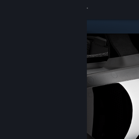
Zaloguj się
Sklep
Społeczność
Informacje
Wsparcie
Zmień język
Pobierz aplikację mobilną Steam
Wersja przeglądarkowa