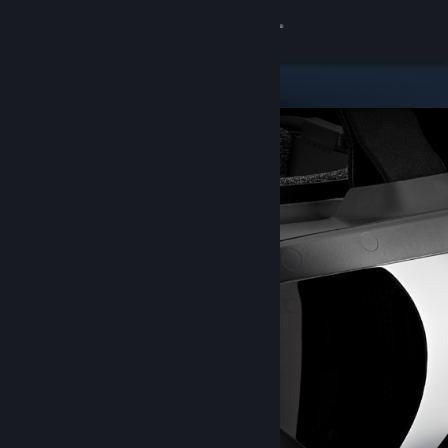
Iniciar sesión
Tienda
Comunidad
Acerca de
Soporte
Cambiar idioma
Obtener la aplicación de Steam Mobile
Ver versión clásica