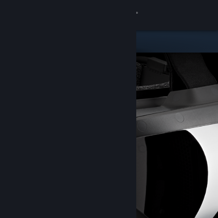
Login
Toko
Komunitas
Tentang
Bantuan
Ubah bahasa
Dapatkan Aplikasi Seluler Steam
Lihat situs web desktop