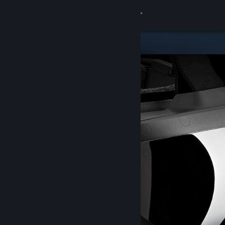
Kirjaudu sisään
Kauppa
Yhteisö
Tietoa
Tuki
Vaihda kieli
Hanki Steam-mobiilisovellus
Näytä työpöytäsivusto