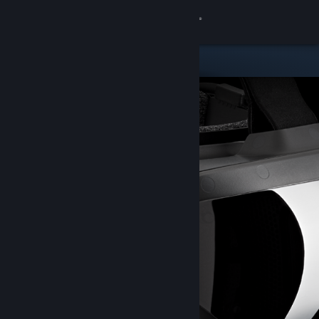
Inloggen
Winkel
Community
Over
Ondersteuning
Taal wijzigen
Download de mobiele Steam-app
Desktopwebsite weergeven