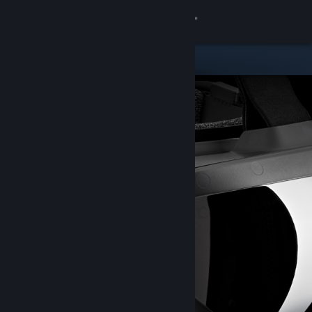
Log på
Butik
Fællesskab
Om
Support
Skift sprog
Hent Steam-mobilappen
Vis desktop-webside