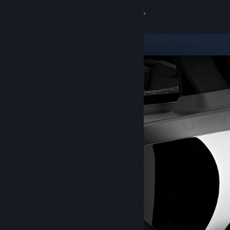
Přihlásit se
Obchod
Komunita
Informace
Podpora
Změnit jazyk
Mobilní aplikace služby Steam
Desktopová verze stránky