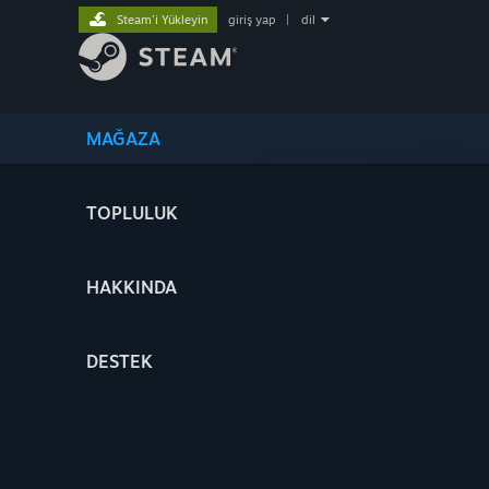
Steam'i Yükleyin
giriş yap
|
dil
MAĞAZA
TOPLULUK
HAKKINDA
DESTEK