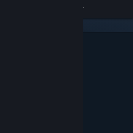
登入
商店
社群
關於
客服
變更語言
取得 Steam 行動應用程式
檢視電腦版網頁