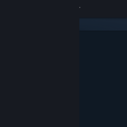
登入
商店
社群
關於
客服
變更語言
取得 Steam 行動應用程式
檢視電腦版網頁