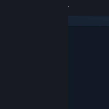
Logga in
Butik
Gemenskap
Om
Support
Byt språk
Skaffa Steams mobilapp
Se skrivbordswebbplats