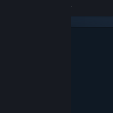
Войти
Магазин
Сообщество
Информация
Поддержка
Изменить язык
Скачать мобильное приложение Steam
Полная версия