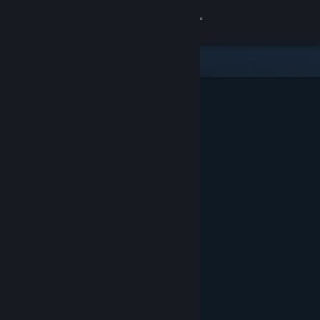
Conectează-te
Magazin
Comunitate
Despre
Asistență
Schimbă limba
Obține aplicația Steam pentru dispozitive mobile
Vezi site în versiunea pentru desktop