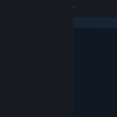
Conectează-te
Magazin
Comunitate
Despre
Asistență
Schimbă limba
Obține aplicația Steam pentru dispozitive mobile
Vezi site în versiunea pentru desktop