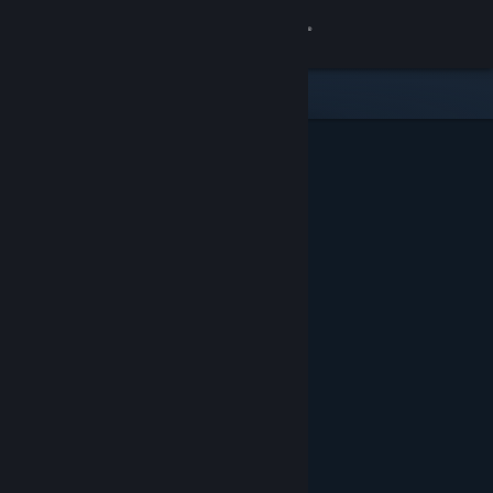
Zaloguj się
Sklep
Społeczność
Informacje
Wsparcie
Zmień język
Pobierz aplikację mobilną Steam
Wersja przeglądarkowa