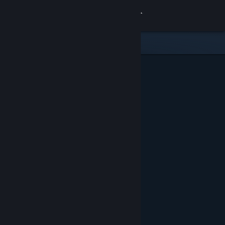
Logg inn
Butikk
Samfunn
Om
Kundestøtte
Bytt språk
Skaff deg Steam-appen på mobil
Vis skrivebordsversjon