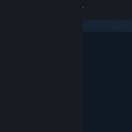
Iniciar sesión
Tienda
Comunidad
Acerca de
Soporte
Cambiar idioma
Obtener la aplicación de Steam Mobile
Ver versión clásica