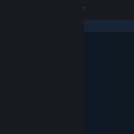
Iniciar sesión
Tienda
Comunidad
Acerca de
Soporte
Cambiar idioma
Obtener la aplicación de Steam Mobile
Ver versión clásica