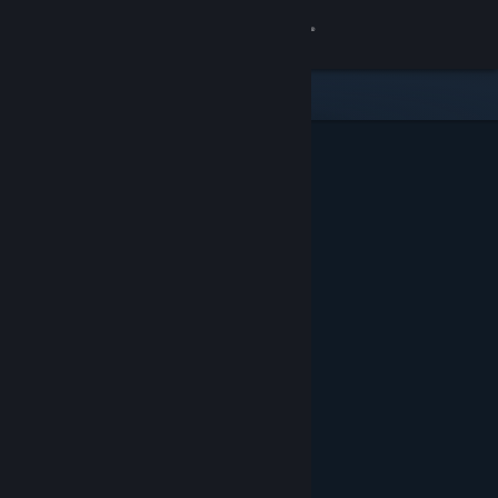
Bejelentkezés
Áruház
Közösség
Névjegy
Támogatás
Nyelvváltás
A Steam mobilalkalmazás beszerzése
Asztali weboldalra váltás