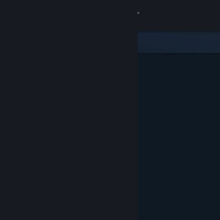
Anmelden
Shop
Community
Info
Support
Sprache ändern
Steam-Mobile-App herunterladen
Desktopversion anzeigen