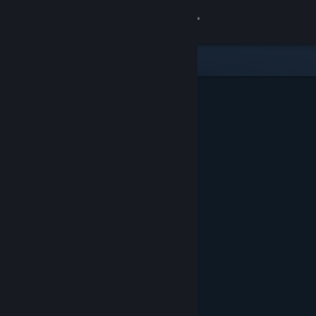
Se connecter
Magasin
Communauté
À propos
Support
Changer la langue
Télécharger l'application mobile Steam
Voir version ordi. du site