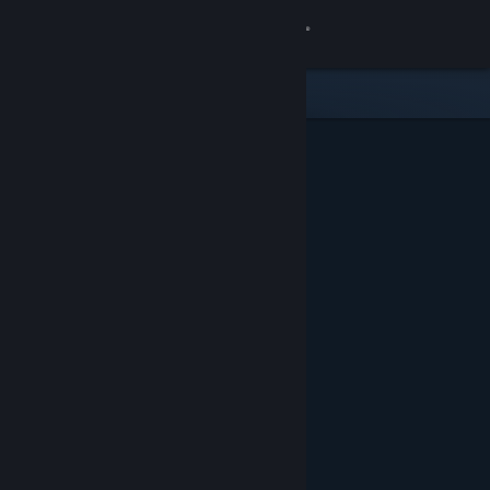
Se connecter
Magasin
Communauté
À propos
Support
Changer la langue
Télécharger l'application mobile Steam
Voir version ordi. du site