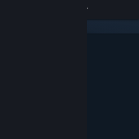
Log på
Butik
Fællesskab
Om
Support
Skift sprog
Hent Steam-mobilappen
Vis desktop-webside