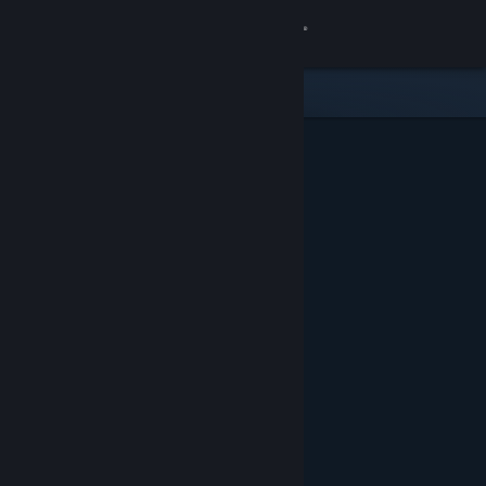
Přihlásit se
Obchod
Komunita
Informace
Podpora
Změnit jazyk
Mobilní aplikace služby Steam
Desktopová verze stránky