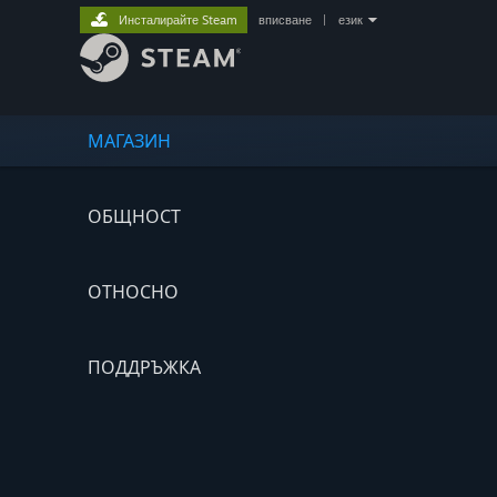
Инсталирайте Steam
вписване
|
език
МАГАЗИН
ОБЩНОСТ
ОТНОСНО
ПОДДРЪЖКА