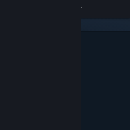
Iniciar sessão
Loja
Comunidade
Sobre
Suporte
Alterar idioma
Baixe o aplicativo móvel do Steam
Ver versão para computadores