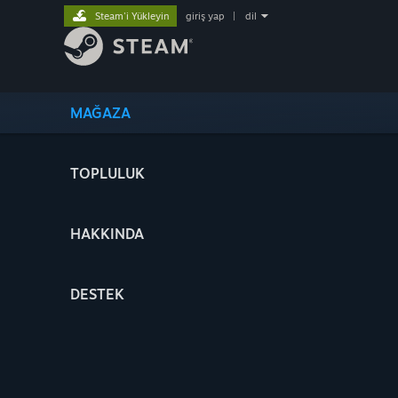
Steam'i Yükleyin
giriş yap
|
dil
MAĞAZA
TOPLULUK
HAKKINDA
DESTEK