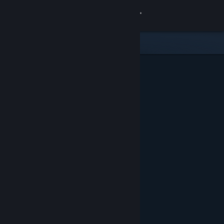
Login
Toko
Komunitas
Tentang
Bantuan
Ubah bahasa
Dapatkan Aplikasi Seluler Steam
Lihat situs web desktop