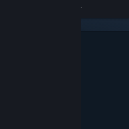
Kirjaudu sisään
Kauppa
Yhteisö
Tietoa
Tuki
Vaihda kieli
Hanki Steam-mobiilisovellus
Näytä työpöytäsivusto