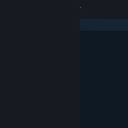
Log på
Butik
Fællesskab
Om
Support
Skift sprog
Hent Steam-mobilappen
Vis desktop-webside