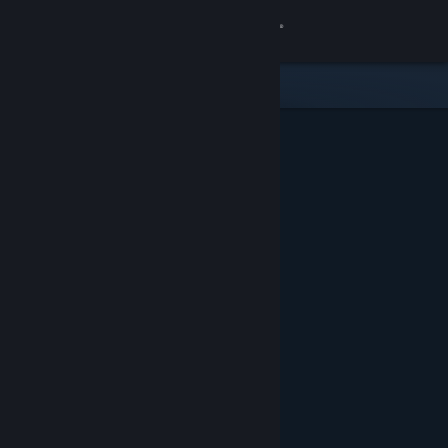
Conectează-te
Magazin
Comunitate
Despre
Asistență
Schimbă limba
Obține aplicația Steam pentru dispozitive mobile
Vezi site în versiunea pentru desktop