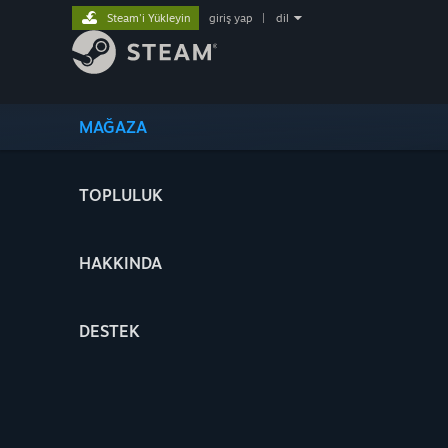
Steam'i Yükleyin
giriş yap
|
dil
MAĞAZA
TOPLULUK
HAKKINDA
DESTEK