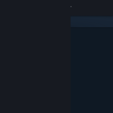
登入
商店
社群
關於
客服
變更語言
取得 Steam 行動應用程式
檢視電腦版網頁