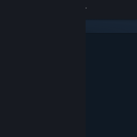
Kirjaudu sisään
Kauppa
Yhteisö
Tietoa
Tuki
Vaihda kieli
Hanki Steam-mobiilisovellus
Näytä työpöytäsivusto