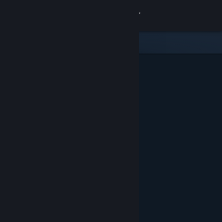
Вписване
Магазин
Общност
Относно
Поддръжка
Смяна на езика
Сдобийте се с мобилното Steam приложение
Преглед на сайта за настолни компютри