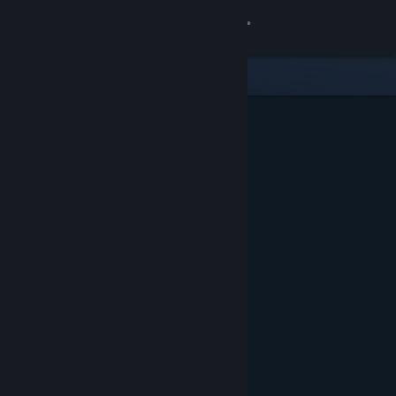
Login
Toko
Komunitas
Tentang
Bantuan
Ubah bahasa
Dapatkan Aplikasi Seluler Steam
Lihat situs web desktop